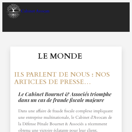
Aller
Cabinet Avocats
au
contenu
LE MONDE
ILS PARLENT DE NOUS : NOS
ARTICLES DE PRESSE
…
Le Cabinet Bournet & Associés triomphe
dans un cas de fraude fiscale majeure
Dans une affaire de fraude fiscale complexe impliquant
une entreprise multinationale, le Cabinet d’Avocats de
la Défense Pénale Bournet & Associés a récemment
obtenu une victoire éclatante pour leur client,